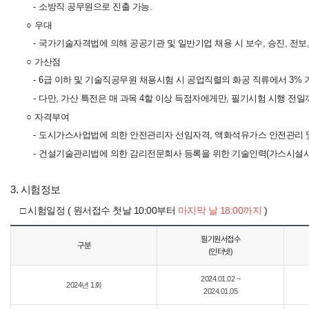
-
소방직 공무원으로 진출 가능.
○
우대
-
국가기술자격법에 의해 공공기관 및 일반기업 채용 시 보수, 승진, 전보,
○
가산점
-
6급 이하 및 기술직공무원 채용시험 시 공업직렬의 화공 직류에서 3% 
-
다만, 가산 특전은 매 과목 4할 이상 득점자에게만, 필기시험 시행 전일
○
자격부여
-
도시가스사업법에 의한 안전관리자 선임자격, 액화석유가스 안전관리 및
-
건설기술관리법에 의한 감리전문회사 등록을 위한 기술인력(가스시설시
3. 시험정보
□ 시험일정
( 원서접수 첫날 10:00부터
마지막 날 18:00까지
)
필기원서접수
구분
(인터넷)
2024.01.02 ~
2024년 1회
2024.01.05