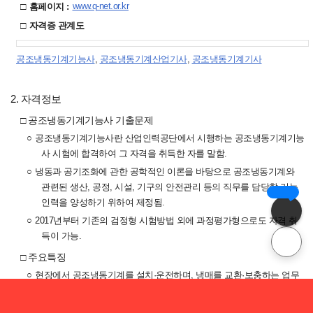
□
www.q-net.or.kr
홈페이지 :
□
자격증 관계도
공조냉동기계기능사
,
공조냉동기계산업기사
,
공조냉동기계기사
2. 자격정보
□ 공조냉동기계기능사 기출문제
○
공조냉동기계기능사란 산업인력공단에서 시행하는 공조냉동기계기능
사 시험에 합격하여 그 자격을 취득한 자를 말함.
○
냉동과 공기조화에 관한 공학적인 이론을 바탕으로 공조냉동기계와
관련된 생산, 공정, 시설, 기구의 안전관리 등의 직무를 담당할 기능
5분 완성!
인력을 양성하기 위하여 제정됨.
AI
○
2017년부터 기존의 검정형 시험방법 외에 과정평가형으로도 자격 취
득이 가능.
챗봇
□ 주요특징
○
현장에서 공조냉동기계를 설치·운전하며, 냉매를 교환·보충하는 업무
를 수행
기출문제 풀이
○
또한 압축기, 응축기, 증발기, 펌프, 모터, 밸브 등과 같은 부속설비를