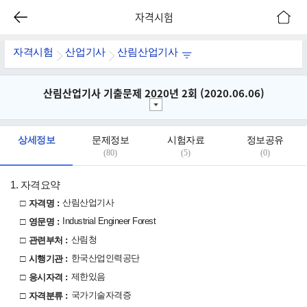
자격시험
자격시험
산업기사
산림산업기사
산림산업기사 기출문제 2020년 2회 (2020.06.06)
상세정보
문제정보
시험자료
정보공유
(80)
(5)
(0)
1. 자격요약
□
산림산업기사
자격명 :
□
Industrial Engineer Forest
영문명 :
□
산림청
관련부처 :
□
한국산업인력공단
시행기관 :
□
제한있음
응시자격 :
□
국가기술자격증
자격분류 :