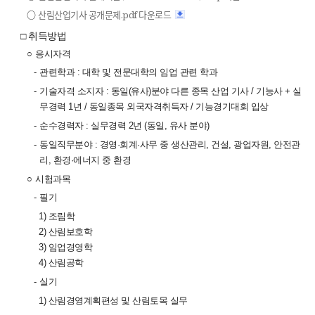
○
산림산업기사 공개문제.pdf 다운로드
□ 취득방법
○
응시자격
-
관련학과 : 대학 및 전문대학의 임업 관련 학과
-
기술자격 소지자 : 동일(유사)분야 다른 종목 산업 기사 / 기능사 + 실
무경력 1년 / 동일종목 외국자격취득자 / 기능경기대회 입상
-
순수경력자 : 실무경력 2년 (동일, 유사 분야)
-
동일직무분야 : 경영·회계·사무 중 생산관리, 건설, 광업자원, 안전관
리, 환경·에너지 중 환경
○
시험과목
-
필기
1) 조림학
2) 산림보호학
3) 임업경영학
4) 산림공학
-
실기
1) 산림경영계획편성 및 산림토목 실무