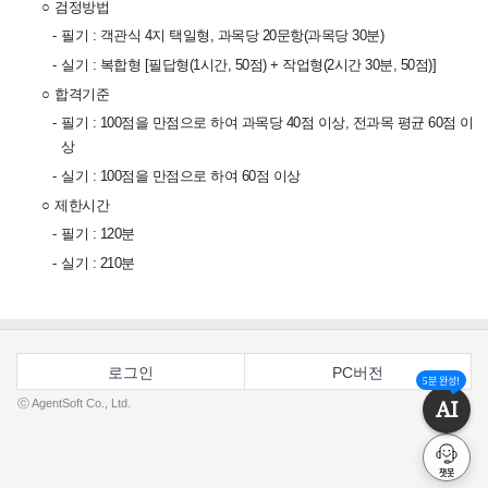
○
검정방법
-
필기 : 객관식 4지 택일형, 과목당 20문항(과목당 30분)
-
실기 : 복합형 [필답형(1시간, 50점) + 작업형(2시간 30분, 50점)]
○
합격기준
-
필기 : 100점을 만점으로 하여 과목당 40점 이상, 전과목 평균 60점 이
상
-
실기 : 100점을 만점으로 하여 60점 이상
○
제한시간
-
필기 : 120분
-
실기 : 210분
로그인
PC버전
5분 완성!
AI
ⓒ AgentSoft Co., Ltd.
챗봇