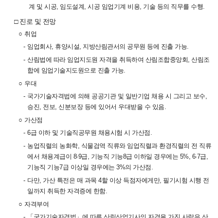
계 및 시공, 임도설계, 시공 임업기계 비용, 기술 등의 직무를 수행.
□ 진로 및 전망
○
취업
-
임업회사, 휴양시설, 지방산림관서의 공무원 등에 진출 가능.
-
산림법에 따라 임업지도원 자격을 취득하여 산림조합중앙회, 산림조
합에 임업기술지도원으로 진출 가능.
○
우대
-
국가기술자격법에 의해 공공기관 및 일반기업 채용 시 그리고 보수,
승진, 전보, 신분보장 등에 있어서 우대받을 수 있음.
○
가산점
-
6급 이하 및 기술직공무원 채용시험 시 가산점.
-
농업직렬의 농화학, 식물검역 직류와 임업직렬과 환경직렬의 전 직류
에서 채용계급이 8·9급, 기능직 기능8급 이하일 경우에는 5%, 6·7급,
기능직 기능7급 이상일 경우에는 3%의 가산점.
-
다만, 가산 특전은 매 과목 4할 이상 득점자에게만, 필기시험 시행 전
일까지 취득한 자격증에 한함.
○
자격부여
-
「국가기술자격법」에 따른 산림산업기사의 자격을 가진 사람은 산