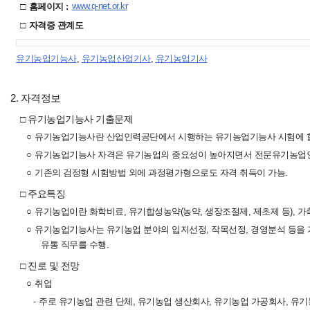
□
www.q-net.or.kr
홈페이지 :
□
자격증 관계도
유기농업기능사
,
유기농업산업기사
,
유기농업기사
2. 자격정보
□ 유기농업기능사 기출문제
○
유기농업기능사란 산업인력공단에서 시행하는 유기농업기능사 시험에 합격
○
유기농업기능사 자격은 유기농업의 중요성이 높아지면서 전문유기농업인
○
기존의 검정형 시험방법 외에 과정평가형으로도 자격 취득이 가능.
□ 주요특징
○
유기농업이란 화학비료, 유기합성농약(농약, 생장조절제, 제초제 등), 
○
유기농업기능사는 유기농업 분야의 입지선정, 작목선정, 경영분석 등을 기
유통 직무를 수행.
□ 진로 및 전망
○
취업
-
주로 유기농업 관련 단체, 유기농업 생산회사, 유기농업 가공회사, 유기