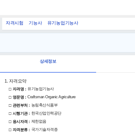
자격시험
기능사
유기농업기능사
상세정보
1. 자격요약
□
유기농업기능사
자격명 :
□
Craftsman Organic Agriculture
영문명 :
□
농림축산식품부
관련부처 :
□
한국산업인력공단
시행기관 :
□
제한없음
응시자격 :
□
국가기술자격증
자격분류 :